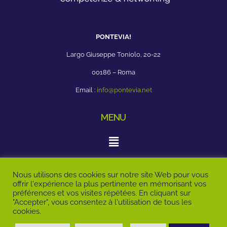
PONTEVIA!
Largo Giuseppe Toniolo, 20-22
00186 – Roma
Email :
info@pontevia.net
MENU
RÉSEAUX SOCIAUX
Nous utilisons des cookies sur notre site Web pour vous
offrir l'expérience la plus pertinente en mémorisant vos
préférences et vos visites répétées. En cliquant sur
"Accepter", vous consentez à l'utilisation de tous les
cookies.