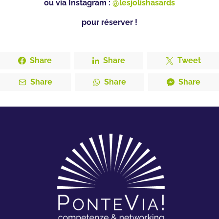
ou via Instagram :
@lesjolishasards
pour réserver !
Share
Share
Tweet
Share
Share
Share