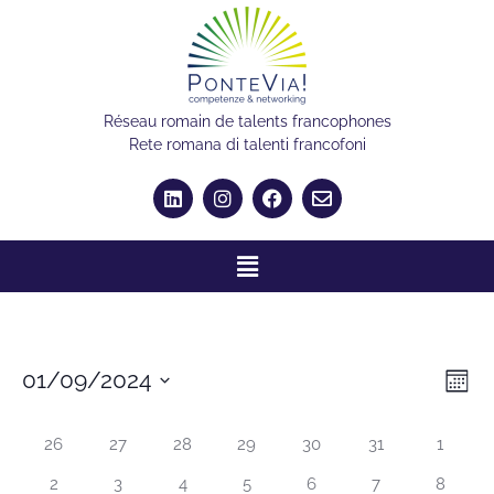
Réseau romain de talents francophones
Rete romana di talenti francofoni
Vis
Eve
01/09/2024
Mese
Vis
Seleziona
Nav
Calendario
Nav
la
26
27
28
29
30
31
1
data.
di
2
3
4
5
6
7
8